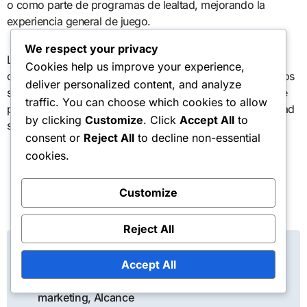
o como parte de programas de lealtad, mejorando la
experiencia general de juego.
We respect your privacy
Los jugadores deben revisar regularmente el sitio web
Cookies help us improve your experience,
oficial del juego o la tienda de su plataforma para anuncios
deliver personalized content, and analyze
sobre ofertas especiales. Aprovechar estas ofertas puede
traffic. You can choose which cookies to allow
proporcionar ahorros significativos y mejorar la jugabilidad
by clicking
Customize
. Click
Accept All
to
sin costos adicionales.
consent or
Reject All
to decline non-essential
cookies.
Customize
Reject All
Post
Códigos de Dark
Crystal: Campañas
navigation
Accept All
promocionales,
Estrategias de
marketing, Alcance