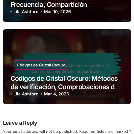
Frecuencia, Compartición
comunitaria
Lila Ashford
Mar 10, 2026
Códigos de Cristal Oscuro
Códigos de Cristal Oscuro: Métodos
de verificación, Comprobaciones de
autenticidad, Estafas
Lila Ashford
Mar 4, 2026
Leave a Reply
Your email address will not be published.
Required fields are marked
*