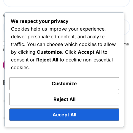
Website
We respect your privacy
Cookies help us improve your experience,
deliver personalized content, and analyze
traffic. You can choose which cookies to allow
Save my name, email, and website in this browser for the next time
I comment.
by clicking
Customize
. Click
Accept All
to
consent or
Reject All
to decline non-essential
cookies.
Enlaces
Customize
Reject All
Comunícate
Accept All
Todas las publicaciones