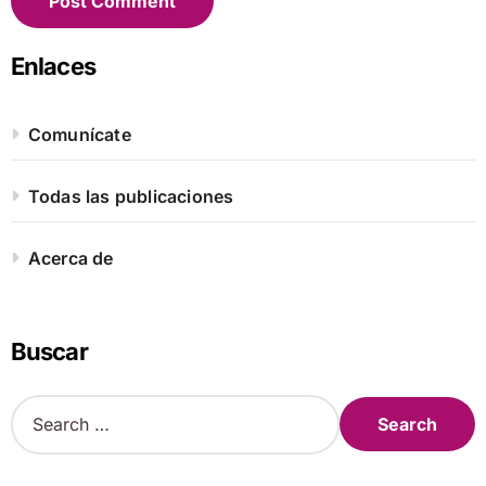
Enlaces
Comunícate
Todas las publicaciones
Acerca de
Buscar
S
e
a
r