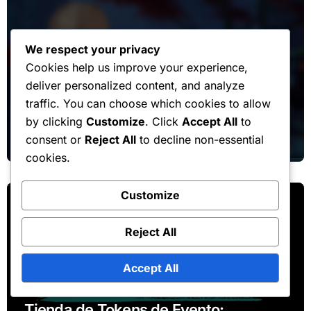
We respect your privacy
Cookies help us improve your experience,
Bonificaciones del Pase Mensual
deliver personalized content, and analyze
traffic. You can choose which cookies to allow
Renovación de Pase Mensual:
by clicking
Customize
. Click
Accept All
to
Proceso, Opciones de Cancelación,
consent or
Reject All
to decline non-essential
Términos
cookies.
Customize
Reject All
Accept All
Premios de la Tienda de Tokens del Evento
Tienda de Tokens de Evento: