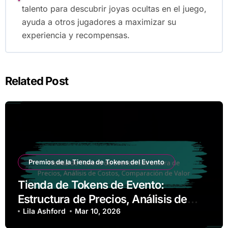
talento para descubrir joyas ocultas en el juego,
ayuda a otros jugadores a maximizar su
experiencia y recompensas.
Related Post
Premios de la Tienda de Tokens del Evento
Tienda de Tokens de Evento:
Estructura de Precios, Análisis de
Costos, Comparación de Valor
Lila Ashford
Mar 10, 2026