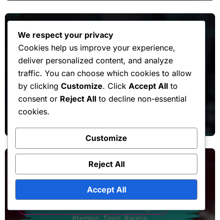
We respect your privacy
Cookies help us improve your experience,
deliver personalized content, and analyze
Premios de la Tienda de Tokens del Evento
traffic. You can choose which cookies to allow
by clicking
Customize
. Click
Accept All
to
Tienda de Tokens del Evento:
consent or
Reject All
to decline non-essential
Experiencias de Usuarios,
cookies.
Testimonios, Comentarios
Lila Ashford
Mar 9, 2026
Customize
Reject All
Accept All
Premios de la Tienda de Tokens del Evento