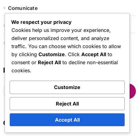
Comunícate
We respect your privacy
Todas las publicaciones
Cookies help us improve your experience,
deliver personalized content, and analyze
Acerca de
traffic. You can choose which cookies to allow
by clicking
Customize
. Click
Accept All
to
consent or
Reject All
to decline non-essential
Buscar
cookies.
S
Customize
e
a
Reject All
r
c
Accept All
h
Categorías
f
o